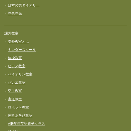
はすの実ダイアリー
赤色赤光
課外教室
課外教室とは
キンダースクール
体操教室
ピアノ教室
バイオリン教室
バレエ教室
空手教室
書道教室
ロボット教室
体幹あそび教室
AIE年長英語親子クラス