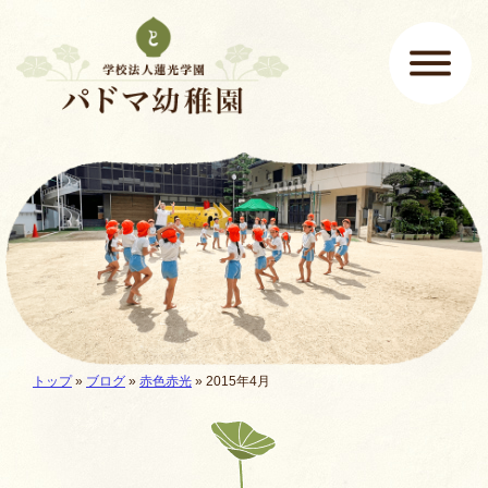
ページの先頭です
ここから本文です。
メインメニュー
現在地:
トップ
»
ブログ
»
赤色赤光
» 2015年4月