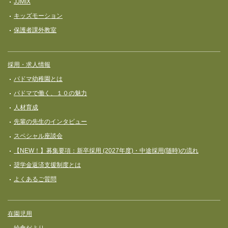
JJMIX
キッズモーション
保護者課外教室
採用・求人情報
パドマ幼稚園とは
パドマで働く、１０の魅力
人材育成
先輩の先生のインタビュー
スペシャル座談会
【NEW！】募集要項：新卒採用 (2027年度)・中途採用(随時)の流れ
奨学⾦返済⽀援制度とは
よくあるご質問
在園児用
給食だより