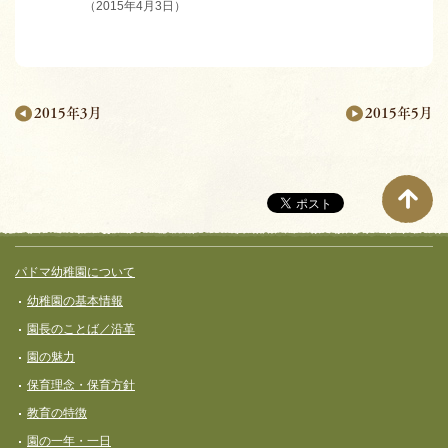
（2015年4月3日）
2015年5月
2015年3月
月
別
ペ
ー
サイト全体メニュー
フッターコンテンツ
パドマ幼稚園について
ジ
幼稚園の基本情報
ナ
園長のことば／沿革
ビ
園の魅力
ゲ
保育理念・保育⽅針
ー
教育の特徴
シ
園の一年・一日