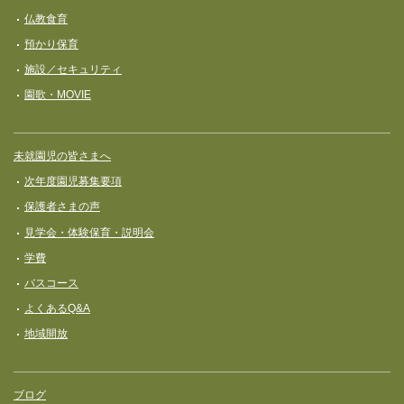
ョ
仏教食育
ン
預かり保育
施設／セキュリティ
園歌・MOVIE
未就園児の皆さまへ
次年度園児募集要項
保護者さまの声
見学会・体験保育・説明会
学費
バスコース
よくあるQ&A
地域開放
ブログ