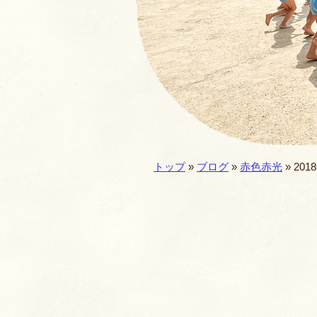
園の一年・一日
仏教食育
預かり保育
施設／セキュリテ
現在地:
トップ
»
ブログ
»
赤色赤光
» 201
園歌・MOVIE