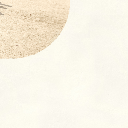
【NEW！】募集要項：新卒採
用 (2027年度)・中途採用(随
時)の流れ
奨学⾦返済⽀援制度とは
よくあるご質問
室
クラス
ン