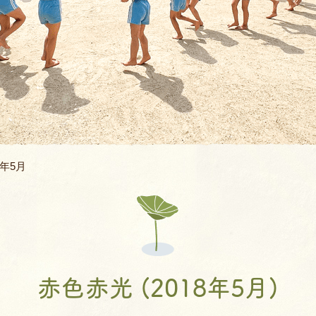
バスコース
バレエ教室
よくあるQ&A
空手教室
地域開放
書道教室
ィ
ロボット教室
8年5月
体幹あそび教
AIE年長英語親子
JJMIX
赤色赤光 (2018年5月)
キッズモーショ