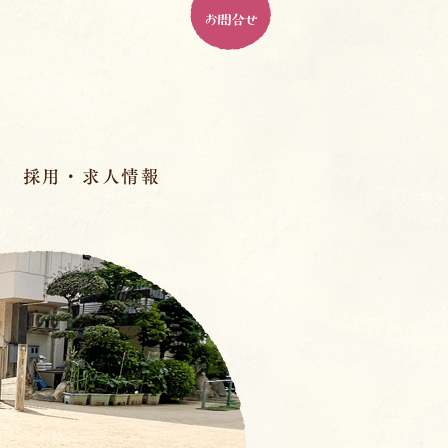
お問合せ
採用・求人情報
パドマ幼稚園とは
ル
パドマで働く、１０の魅力
人材育成
先輩の先生のインタビュー
室
スペシャル座談会