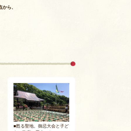
室
点から、
■甦る聖地。御忌大会と子ど