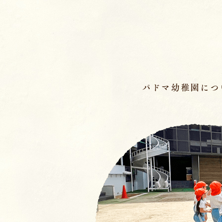
ページの先頭です
パドマ幼稚園につ
メインメニュー
ここから本文です。
幼稚園の基本情報
園長のことば／沿
園の魅力
保育理念・保育⽅
教育の特徴