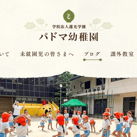
いて
未就園児の皆さまへ
ブログ
課外教室
次年度園児募集要項
はすの実ダイアリー
課外教室とは
革
保護者さまの声
赤色赤光
キンダースクー
見学会・体験保育・説明
体操教室
会
針
ピアノ教室
学費
バイオリン教