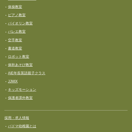
体操教室
ピアノ教室
バイオリン教室
バレエ教室
空手教室
書道教室
ロボット教室
体幹あそび教室
AIE年長英語親子クラス
JJMIX
キッズモーション
保護者課外教室
採用・求人情報
パドマ幼稚園とは