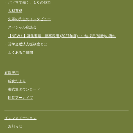
パドマで働く、１０の魅力
人材育成
先輩の先生のインタビュー
スペシャル座談会
【NEW！】募集要項：新卒採用 (2027年度)・中途採用(随時)の流れ
奨学⾦返済⽀援制度とは
よくあるご質問
在園児用
給食だより
書式集ダウンロード
回答アーカイブ
インフォメーション
お知らせ