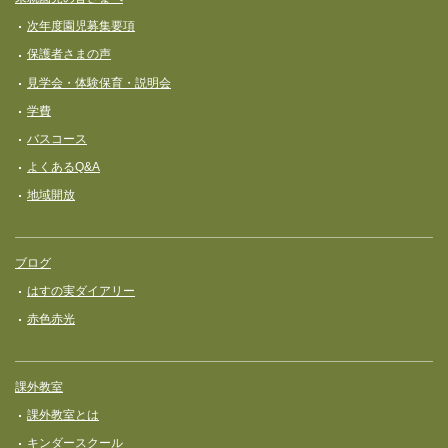
次年度園児募集要項
保護者さまの声
見学会・体験保育・説明会
学費
バスコース
よくあるQ&A
地域開放
ブログ
はすの実ダイアリー
赤色赤光
課外教室
課外教室とは
キンダースクール