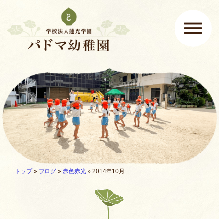
ページの先頭です
ここから本文です。
メインメニュー
現在地:
トップ
»
ブログ
»
赤色赤光
» 2014年10月