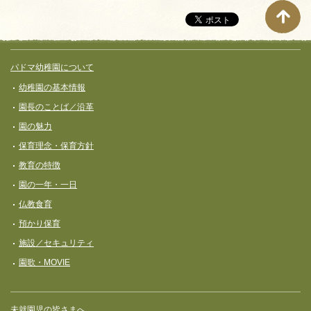
別
ペ
ー
サイト全体メニュー
フッターコンテンツ
パドマ幼稚園について
ジ
幼稚園の基本情報
ナ
園長のことば／沿革
ビ
園の魅力
ゲ
保育理念・保育⽅針
ー
教育の特徴
シ
園の一年・一日
ョ
仏教食育
ン
預かり保育
施設／セキュリティ
園歌・MOVIE
未就園児の皆さまへ