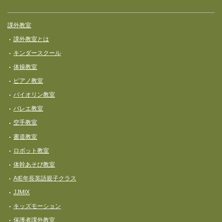
課外教室
課外教室とは
キンダースクール
体操教室
ピアノ教室
バイオリン教室
バレエ教室
空手教室
書道教室
ロボット教室
体幹あそび教室
AIE年長英語親子クラス
JJMIX
キッズモーション
保護者課外教室