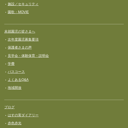
施設／セキュリティ
園歌・MOVIE
未就園児の皆さまへ
次年度園児募集要項
保護者さまの声
見学会・体験保育・説明会
学費
バスコース
よくあるQ&A
地域開放
ブログ
はすの実ダイアリー
赤色赤光