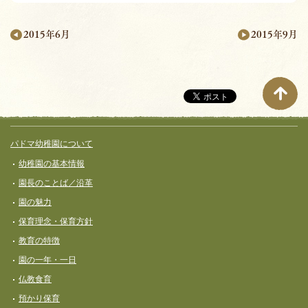
2015年9月
2015年6月
月
別
ペ
ー
サイト全体メニュー
フッターコンテンツ
パドマ幼稚園について
ジ
幼稚園の基本情報
ナ
園長のことば／沿革
ビ
園の魅力
ゲ
保育理念・保育⽅針
ー
教育の特徴
シ
園の一年・一日
ョ
仏教食育
ン
預かり保育