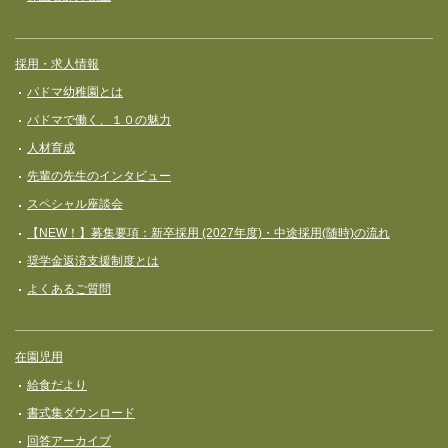
採用・求人情報
パドマ幼稚園とは
パドマで働く、１０の魅力
人材育成
先輩の先生のインタビュー
スペシャル座談会
【NEW！】募集要項：新卒採用 (2027年度)・中途採用(随時)の流れ
奨学⾦返済⽀援制度とは
よくあるご質問
在園児用
給食だより
書式集ダウンロード
回答アーカイブ