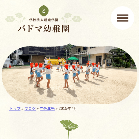
ページの先頭です
ここから本文です。
メインメニュー
現在地:
トップ
»
ブログ
»
赤色赤光
» 2015年7月