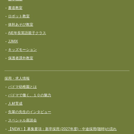
書道教室
ロボット教室
体幹あそび教室
AIE年長英語親子クラス
JJMIX
キッズモーション
保護者課外教室
採用・求人情報
パドマ幼稚園とは
パドマで働く、１０の魅力
人材育成
先輩の先生のインタビュー
スペシャル座談会
【NEW！】募集要項：新卒採用 (2027年度)・中途採用(随時)の流れ