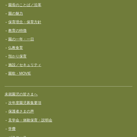
ナ
園長のことば／沿革
ビ
園の魅力
ゲ
保育理念・保育⽅針
ー
教育の特徴
シ
園の一年・一日
ョ
仏教食育
ン
預かり保育
施設／セキュリティ
園歌・MOVIE
未就園児の皆さまへ
次年度園児募集要項
保護者さまの声
見学会・体験保育・説明会
学費