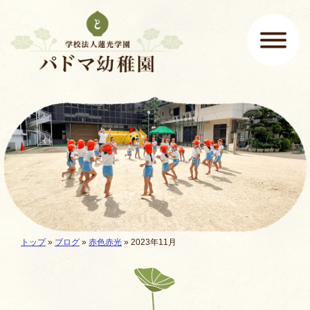
ページの先頭です
ここから本文です。
メインメニュー
現在地:
トップ
»
ブログ
»
赤色赤光
» 2023年11月