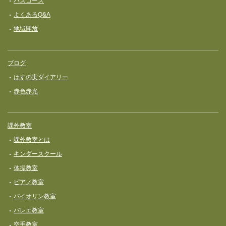
バスコース
よくあるQ&A
地域開放
ブログ
はすの実ダイアリー
赤色赤光
課外教室
課外教室とは
キンダースクール
体操教室
ピアノ教室
バイオリン教室
バレエ教室
空手教室