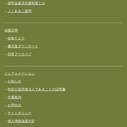
奨学⾦返済⽀援制度とは
よくあるご質問
在園児用
給食だより
書式集ダウンロード
回答アーカイブ
インフォメーション
お知らせ
特定公益増進法人であることの証明書
交通案内
お問合せ
サイトポリシー
個人情報保護方針