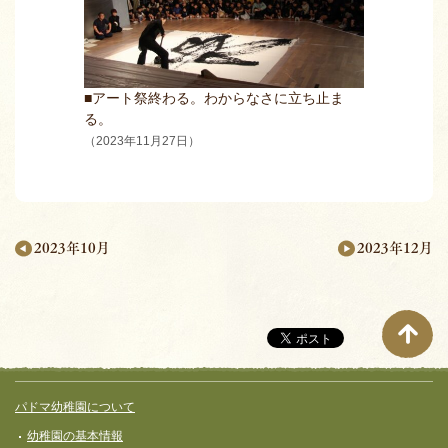
■アート祭終わる。わからなさに立ち止ま
る。
（2023年11月27日）
2023年12月
2023年10月
月
別
ペ
ー
サイト全体メニュー
フッターコンテンツ
パドマ幼稚園について
ジ
幼稚園の基本情報