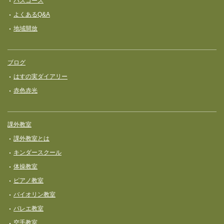
バスコース
よくあるQ&A
地域開放
ブログ
はすの実ダイアリー
赤色赤光
課外教室
課外教室とは
キンダースクール
体操教室
ピアノ教室
バイオリン教室
バレエ教室
空手教室