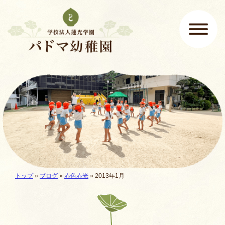
ページの先頭です
ここから本文です。
メインメニュー
現在地:
トップ
»
ブログ
»
赤色赤光
» 2013年1月