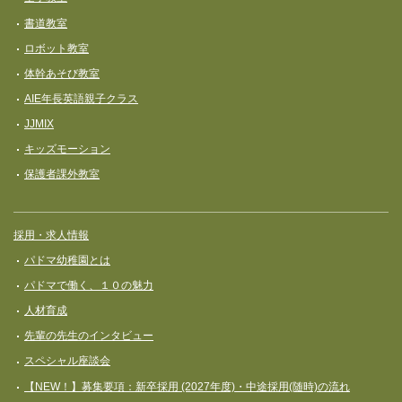
書道教室
ロボット教室
体幹あそび教室
AIE年長英語親子クラス
JJMIX
キッズモーション
保護者課外教室
採用・求人情報
パドマ幼稚園とは
パドマで働く、１０の魅力
人材育成
先輩の先生のインタビュー
スペシャル座談会
【NEW！】募集要項：新卒採用 (2027年度)・中途採用(随時)の流れ