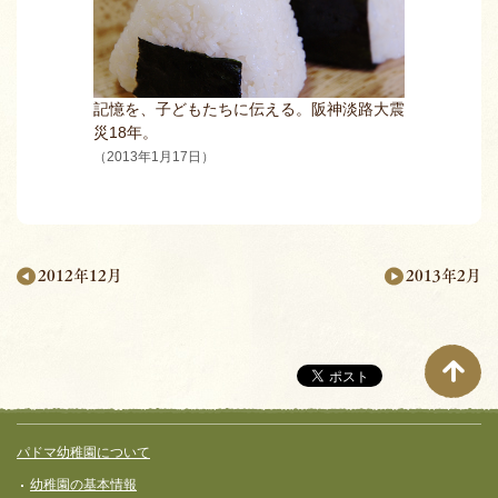
記憶を、子どもたちに伝える。阪神淡路大震
災18年。
（2013年1月17日）
2013年2月
2012年12月
月
別
ペ
ー
サイト全体メニュー
フッターコンテンツ
パドマ幼稚園について
ジ
幼稚園の基本情報