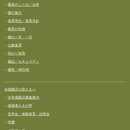
ナ
園長のことば／沿革
ビ
園の魅力
ゲ
保育理念・保育⽅針
ー
教育の特徴
シ
園の一年・一日
ョ
仏教食育
ン
預かり保育
施設／セキュリティ
園歌・MOVIE
未就園児の皆さまへ
次年度園児募集要項
保護者さまの声
見学会・体験保育・説明会
学費