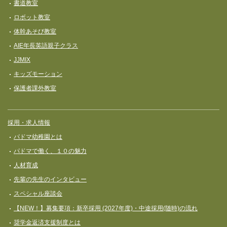
書道教室
ロボット教室
体幹あそび教室
AIE年長英語親子クラス
JJMIX
キッズモーション
保護者課外教室
採用・求人情報
パドマ幼稚園とは
パドマで働く、１０の魅力
人材育成
先輩の先生のインタビュー
スペシャル座談会
【NEW！】募集要項：新卒採用 (2027年度)・中途採用(随時)の流れ
奨学⾦返済⽀援制度とは