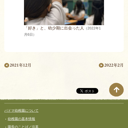
「好き」と、幼少期に出会った人
（2022年1
月6日）
2022年2月
2021年12月
月
別
ペ
ー
サイト全体メニュー
フッターコンテンツ
パドマ幼稚園について
ジ
幼稚園の基本情報
ナ
園長のことば／沿革