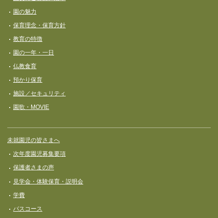
ビ
園の魅力
ゲ
保育理念・保育⽅針
ー
教育の特徴
シ
園の一年・一日
ョ
仏教食育
ン
預かり保育
施設／セキュリティ
園歌・MOVIE
未就園児の皆さまへ
次年度園児募集要項
保護者さまの声
見学会・体験保育・説明会
学費
バスコース