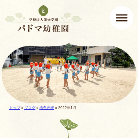
ページの先頭です
ここから本文です。
メインメニュー
現在地:
トップ
»
ブログ
»
赤色赤光
» 2022年1月