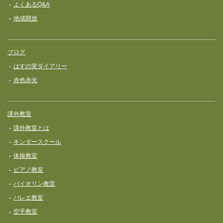
よくあるQ&A
地域開放
ブログ
はすの実ダイアリー
赤色赤光
課外教室
課外教室とは
キンダースクール
体操教室
ピアノ教室
バイオリン教室
バレエ教室
空手教室