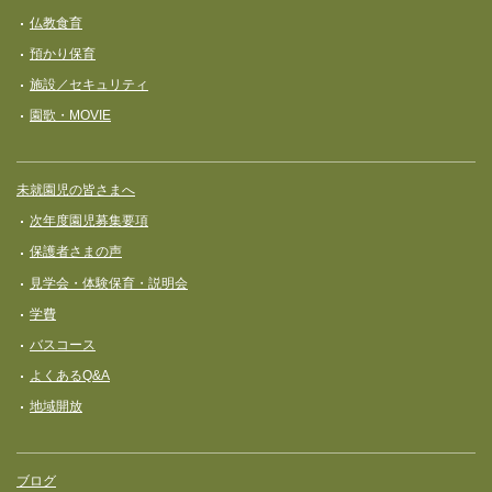
ョ
仏教食育
ン
預かり保育
施設／セキュリティ
園歌・MOVIE
未就園児の皆さまへ
次年度園児募集要項
保護者さまの声
見学会・体験保育・説明会
学費
バスコース
よくあるQ&A
地域開放
ブログ