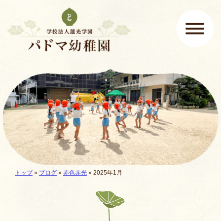
ページの先頭です
ここから本文です。
メインメニュー
現在地:
トップ
»
ブログ
»
赤色赤光
» 2025年1月