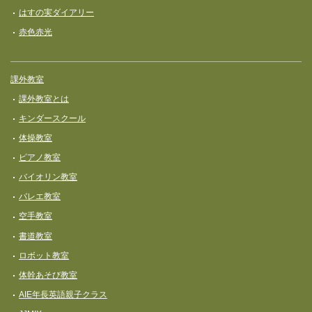
はすの実ダイアリー
赤色赤光
課外教室
課外教室とは
キンダースクール
体操教室
ピアノ教室
バイオリン教室
バレエ教室
空手教室
書道教室
ロボット教室
体幹あそび教室
AIE年長英語親子クラス