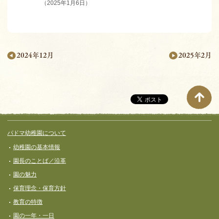
（2025年1月6日）
2025年2月
2024年12月
月
別
ペ
ー
サイト全体メニュー
フッターコンテンツ
パドマ幼稚園について
ジ
幼稚園の基本情報
ナ
園長のことば／沿革
ビ
園の魅力
ゲ
保育理念・保育⽅針
ー
教育の特徴
シ
園の一年・一日