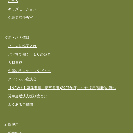
JJMIX
キッズモーション
保護者課外教室
採用・求人情報
パドマ幼稚園とは
パドマで働く、１０の魅力
人材育成
先輩の先生のインタビュー
スペシャル座談会
【NEW！】募集要項：新卒採用 (2027年度)・中途採用(随時)の流れ
奨学⾦返済⽀援制度とは
よくあるご質問
在園児用
給食だより