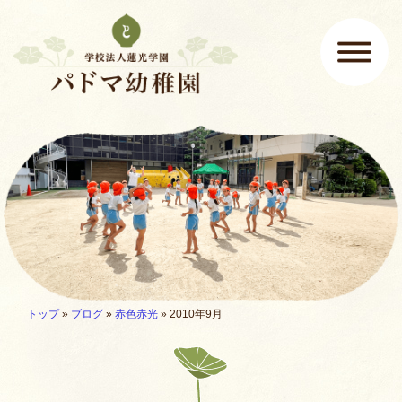
ページの先頭です
ここから本文です。
メインメニュー
現在地:
トップ
»
ブログ
»
赤色赤光
» 2010年9月