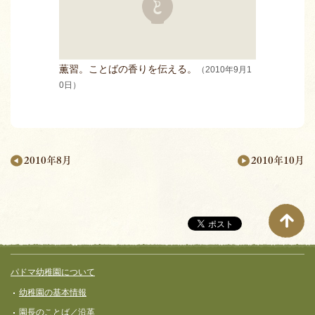
薫習。ことばの香りを伝える。
（2010年9月1
0日）
2010年10月
2010年8月
月
別
ペ
ー
サイト全体メニュー
フッターコンテンツ
パドマ幼稚園について
ジ
幼稚園の基本情報
ナ
園長のことば／沿革