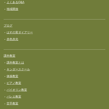
よくあるQ&A
地域開放
ブログ
はすの実ダイアリー
赤色赤光
課外教室
課外教室とは
キンダースクール
体操教室
ピアノ教室
バイオリン教室
バレエ教室
空手教室