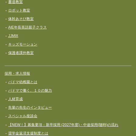
書道教室
ロボット教室
体幹あそび教室
AIE年長英語親子クラス
JJMIX
キッズモーション
保護者課外教室
採用・求人情報
パドマ幼稚園とは
パドマで働く、１０の魅力
人材育成
先輩の先生のインタビュー
スペシャル座談会
【NEW！】募集要項：新卒採用 (2027年度)・中途採用(随時)の流れ
奨学⾦返済⽀援制度とは