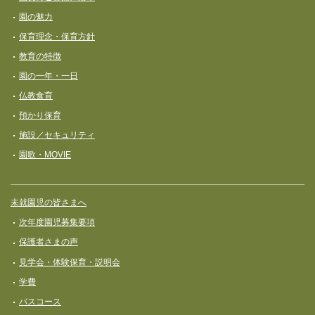
ビ
園の魅力
ゲ
保育理念・保育⽅針
ー
教育の特徴
シ
園の一年・一日
ョ
仏教食育
ン
預かり保育
施設／セキュリティ
園歌・MOVIE
未就園児の皆さまへ
次年度園児募集要項
保護者さまの声
見学会・体験保育・説明会
学費
バスコース