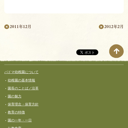
2012年2月
2011年12月
月
別
ペ
ー
サイト全体メニュー
フッターコンテンツ
パドマ幼稚園について
ジ
幼稚園の基本情報
ナ
園長のことば／沿革
ビ
園の魅力
ゲ
保育理念・保育⽅針
ー
教育の特徴
シ
園の一年・一日
ョ