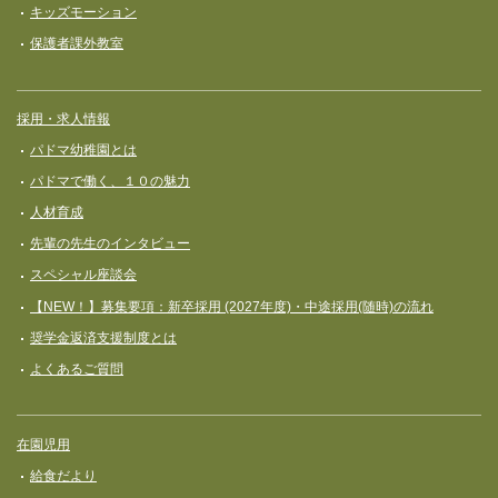
キッズモーション
保護者課外教室
採用・求人情報
パドマ幼稚園とは
パドマで働く、１０の魅力
人材育成
先輩の先生のインタビュー
スペシャル座談会
【NEW！】募集要項：新卒採用 (2027年度)・中途採用(随時)の流れ
奨学⾦返済⽀援制度とは
よくあるご質問
在園児用
給食だより