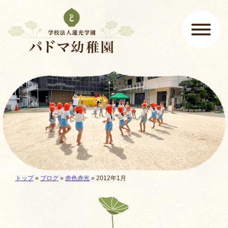
ページの先頭です
ここから本文です。
メインメニュー
現在地:
トップ
»
ブログ
»
赤色赤光
» 2012年1月