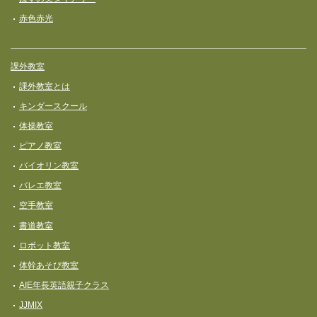
赤色赤光
課外教室
課外教室とは
キンダースクール
体操教室
ピアノ教室
バイオリン教室
バレエ教室
空手教室
書道教室
ロボット教室
体幹あそび教室
AIE年長英語親子クラス
JJMIX