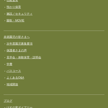
仏教食育
ン
預かり保育
施設／セキュリティ
園歌・MOVIE
未就園児の皆さまへ
次年度園児募集要項
保護者さまの声
見学会・体験保育・説明会
学費
バスコース
よくあるQ&A
地域開放
ブログ
はすの実ダイアリー