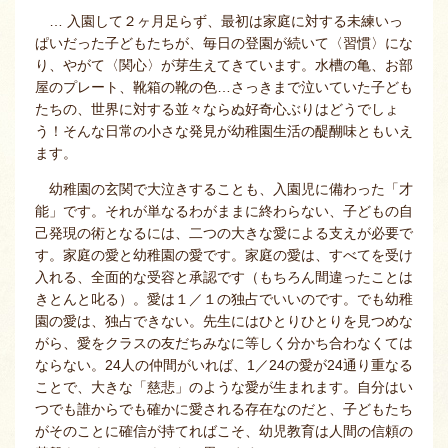
… 入園して２ヶ月足らず、最初は家庭に対する未練いっ
ぱいだった子どもたちが、毎日の登園が続いて〈習慣〉にな
り、やがて〈関心〉が芽生えてきています。水槽の亀、お部
屋のプレート、靴箱の靴の色…さっきまで泣いていた子ども
たちの、世界に対する並々ならぬ好奇心ぶりはどうでしょ
う！そんな日常の小さな発見が幼稚園生活の醍醐味ともいえ
ます。
幼稚園の玄関で大泣きすることも、入園児に備わった「才
能」です。それが単なるわがままに終わらない、子どもの自
己発現の術となるには、二つの大きな愛による支えが必要で
す。家庭の愛と幼稚園の愛です。家庭の愛は、すべてを受け
入れる、全面的な受容と承認です（もちろん間違ったことは
きとんと叱る）。愛は１／１の独占でいいのです。でも幼稚
園の愛は、独占できない。先生にはひとりひとりを見つめな
がら、愛をクラスの友だちみなに等しく分かち合わなくては
ならない。24人の仲間がいれば、1／24の愛が24通り重なる
ことで、大きな「慈悲」のような愛が生まれます。自分はい
つでも誰からでも確かに愛される存在なのだと、子どもたち
がそのことに確信が持てればこそ、幼児教育は人間の信頼の