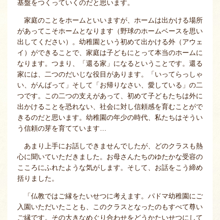
基盤をつくっていくのだと思います。
家庭のことをホームといいますが、ホームは出かける場所
があってこそホームとなります（野球のホームベースを思い
出してください）。幼稚園という初めて出かける外（アウェ
イ）ができることで、家庭は子どもにとって本当のホームに
なります。つまり、「還る家」になるということです。還る
家には、二つのだいじな役目があります。「いってらっしゃ
い、がんばって」そして「お帰りなさい、愛している」の二
つです。この二つの支えがあって、初めて子どもたちは外に
出かけることを恐れない、社会に対し信頼感を育むことがで
きるのだと思います。幼稚園の年少の時代、私たちはそうい
う信頼の芽を育てています…
あまり上手にお話しできませんでしたが、どのクラスも熱
心に聞いていただきました。お母さんたちのゆたかな受容の
こころにふれたような気がします。そして、お話をこう締め
括りました。
「仏教ではご縁をたいせつに考えます。パドマ幼稚園にご
入園いただいたことも、このクラスとなったのもすべて尊い
ご縁です。その大きなめぐり合わせをどうかたいせつにして