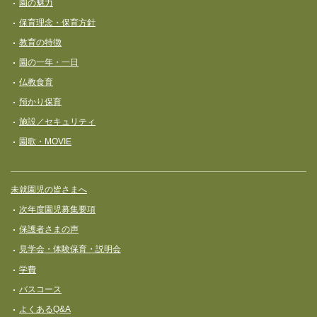
園の魅力
保育理念・保育⽅針
教育の特徴
園の一年・一日
仏教食育
預かり保育
施設／セキュリティ
園歌・MOVIE
未就園児の皆さまへ
次年度園児募集要項
保護者さまの声
見学会・体験保育・説明会
学費
バスコース
よくあるQ&A