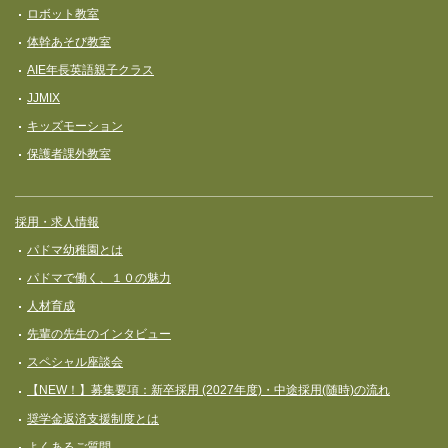
ロボット教室
体幹あそび教室
AIE年長英語親子クラス
JJMIX
キッズモーション
保護者課外教室
採用・求人情報
パドマ幼稚園とは
パドマで働く、１０の魅力
人材育成
先輩の先生のインタビュー
スペシャル座談会
【NEW！】募集要項：新卒採用 (2027年度)・中途採用(随時)の流れ
奨学⾦返済⽀援制度とは
よくあるご質問