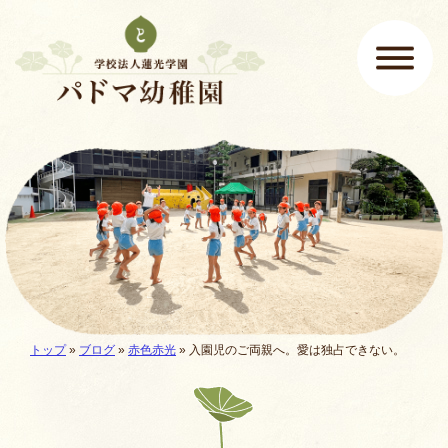
ページの先頭です
ここから本文です。
メインメニュー
現在地:
トップ
»
ブログ
»
赤色赤光
»
入園児のご両親へ。愛は独占できない。