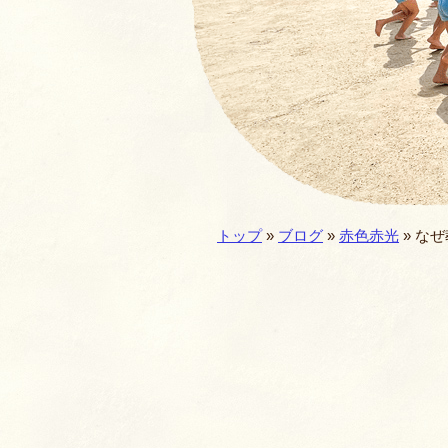
園の一年・一日
仏教食育
預かり保育
施設／セキュリテ
現在地:
トップ
»
ブログ
»
赤色赤光
»
なぜ
園歌・MOVIE