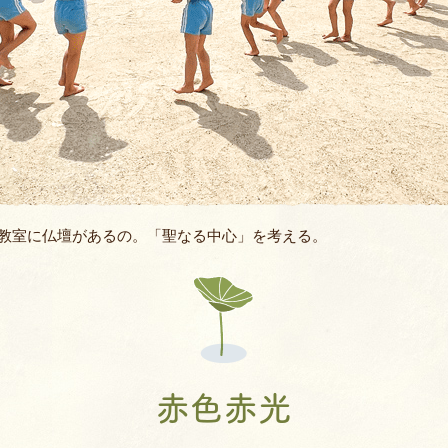
バスコース
バレエ教室
よくあるQ&A
空手教室
地域開放
書道教室
ィ
ロボット教室
教室に仏壇があるの。「聖なる中心」を考える。
体幹あそび教
AIE年長英語親子
JJMIX
赤色赤光
キッズモーショ