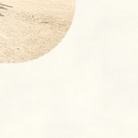
【NEW！】募集要項：新卒採
用 (2027年度)・中途採用(随
時)の流れ
奨学⾦返済⽀援制度とは
よくあるご質問
室
クラス
ン