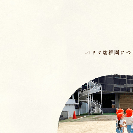
ページの先頭です
パドマ幼稚園につ
メインメニュー
ここから本文です。
幼稚園の基本情報
園長のことば／沿
園の魅力
保育理念・保育⽅
教育の特徴