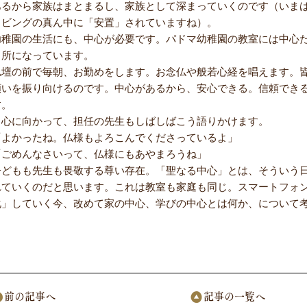
あるから家族はまとまるし、家族として深まっていくのです（いま
リビングの真ん中に「安置」されていますね）。
幼稚園の生活にも、中心が必要です。パドマ幼稚園の教室には中心
り所になっています。
仏壇の前で毎朝、お勤めをします。お念仏や般若心経を唱えます。
願いを振り向けるのです。中心があるから、安心できる。信頼でき
す。
中心に向かって、担任の先生もしばしばこう語りかけます。
「よかったね。仏様もよろこんでくださっているよ」
「ごめんなさいって、仏様にもあやまろうね」
子どもも先生も畏敬する尊い存在。「聖なる中心」とは、そういう
れていくのだと思います。これは教室も家庭も同じ。スマートフォ
化」していく今、改めて家の中心、学びの中心とは何か、について
前の記事へ
記事の一覧へ