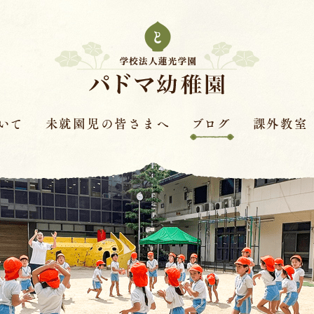
いて
未就園児の皆さまへ
ブログ
課外教室
次年度園児募集要項
はすの実ダイアリー
課外教室とは
革
保護者さまの声
赤色赤光
キンダースクー
見学会・体験保育・説明
体操教室
会
針
ピアノ教室
学費
バイオリン教