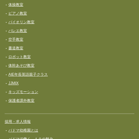
体操教室
ピアノ教室
バイオリン教室
バレエ教室
空手教室
書道教室
ロボット教室
体幹あそび教室
AIE年長英語親子クラス
JJMIX
キッズモーション
保護者課外教室
採用・求人情報
パドマ幼稚園とは
パドマで働く、１０の魅力