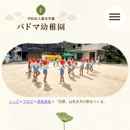
ページの先頭です
ここから本文です。
メインメニュー
現在地:
トップ
»
ブログ
»
赤色赤光
»
「日課」は生き方の型をつくる。