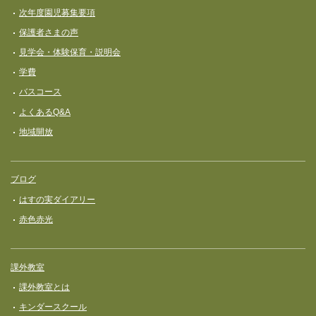
次年度園児募集要項
保護者さまの声
見学会・体験保育・説明会
学費
バスコース
よくあるQ&A
地域開放
ブログ
はすの実ダイアリー
赤色赤光
課外教室
課外教室とは
キンダースクール