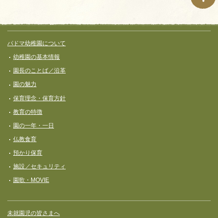
サイト全体メニュー
フッターコンテンツ
パドマ幼稚園について
幼稚園の基本情報
園長のことば／沿革
園の魅力
保育理念・保育⽅針
教育の特徴
園の一年・一日
仏教食育
預かり保育
施設／セキュリティ
園歌・MOVIE
未就園児の皆さまへ