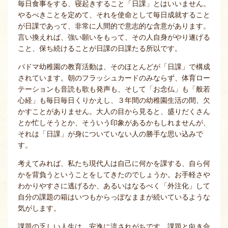
毎日食事をする、寝起きすること「日課」とはいいません。
やるべきことを定めて、それを使命として毎日成就すること
が日課であって、非常に人間的で意志的な含意があります。
言い換えれば、強い願いをもって、その人自身がやり遂げる
こと、保ち続けることが日課の日課たる所以です。
パドマ幼稚園の教育活動は、そのほとんどが「日課」で構成
されています。朝のフラッシュカードのみならず、体育ロー
テーションも音読も歌も発声も、そして「お念仏」も「般若
心経」も毎日毎日くりかえし、３年間の幼稚園生活の間、欠
かすことがありません。大人の目から見ると、盛りだくさん
とか忙しそうとか、そういう印象があるかもしれませんが、
それは「日課」が身についていない人の勝手な思い込みで
す。
考えてみれば、私たち現代人は自己に何かを課する、自ら何
かを背負うということをしてきたのでしょうか。お手軽さや
わかりやすさに逃げるか、あるいはなるべく「外注化」して
自分の課題の箱はいつもからっぽなままが続いているような
気がします。
課題の乏しい人生は、安逸に流されがちです。課題と向き合