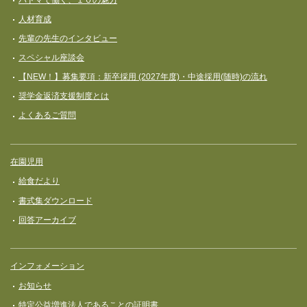
人材育成
先輩の先生のインタビュー
スペシャル座談会
【NEW！】募集要項：新卒採用 (2027年度)・中途採用(随時)の流れ
奨学⾦返済⽀援制度とは
よくあるご質問
在園児用
給食だより
書式集ダウンロード
回答アーカイブ
インフォメーション
お知らせ
特定公益増進法人であることの証明書