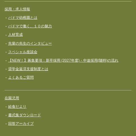
採用・求人情報
パドマ幼稚園とは
パドマで働く、１０の魅力
人材育成
先輩の先生のインタビュー
スペシャル座談会
【NEW！】募集要項：新卒採用 (2027年度)・中途採用(随時)の流れ
奨学⾦返済⽀援制度とは
よくあるご質問
在園児用
給食だより
書式集ダウンロード
回答アーカイブ