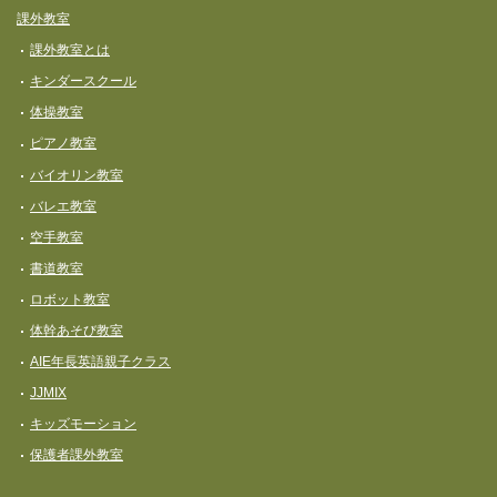
課外教室
課外教室とは
キンダースクール
体操教室
ピアノ教室
バイオリン教室
バレエ教室
空手教室
書道教室
ロボット教室
体幹あそび教室
AIE年長英語親子クラス
JJMIX
キッズモーション
保護者課外教室