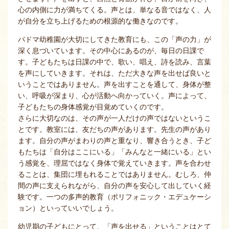
心の内側に力が満ちてくる。声とは、単なる音ではなく、人
が自分を立ち上げるための根源的な働きなのです。
パドマ幼稚園が大切にしてきた教育にも、この「声の力」が
深く息づいています。その中心にあるのが、毎日の日課で
す。子どもたちは日課の中で、歌い、唱え、詩を読み、言葉
を声にしていきます。それは、ただ大きな声を出せば良いと
いうことではありません。声を出すことを通して、身体が整
い、呼吸が深まり、心が活動へ向かっていく。声によって、
子どもたちの身体感覚が目覚めていくのです。
さらに大切なのは、その声が一人だけの声ではないというこ
とです。教室には、友だちの声があります。先生の声があり
ます。自分の声がまわりの声と重なり、響き合うとき、子ど
もたちは「自分はここにいる」「みんなと一緒にいる」とい
う感覚を、理屈ではなく身体で覚えていきます。声を合わせ
ることは、集団に埋もれることではありません。むしろ、仲
間の声に支えられながら、自分の声を安心して出していく経
験です。一つの多声的教育（ポリフォニック・エデュケーシ
ョン）といっていいでしょう。
幼児期の子どもにとって、「声を出せる」ということはとて