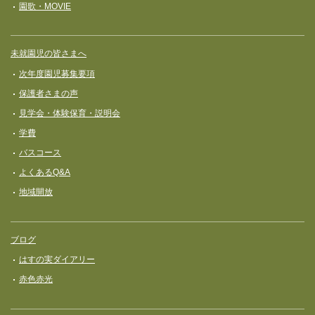
園歌・MOVIE
未就園児の皆さまへ
次年度園児募集要項
保護者さまの声
見学会・体験保育・説明会
学費
バスコース
よくあるQ&A
地域開放
ブログ
はすの実ダイアリー
赤色赤光