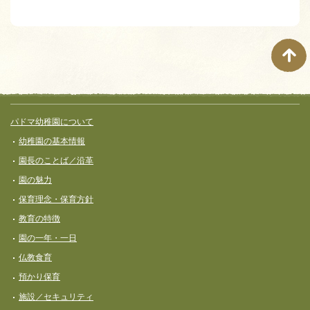
ページナビゲーション
サイト全体メニュー
フッターコンテンツ
パドマ幼稚園について
幼稚園の基本情報
園長のことば／沿革
園の魅力
保育理念・保育⽅針
教育の特徴
園の一年・一日
仏教食育
預かり保育
施設／セキュリティ