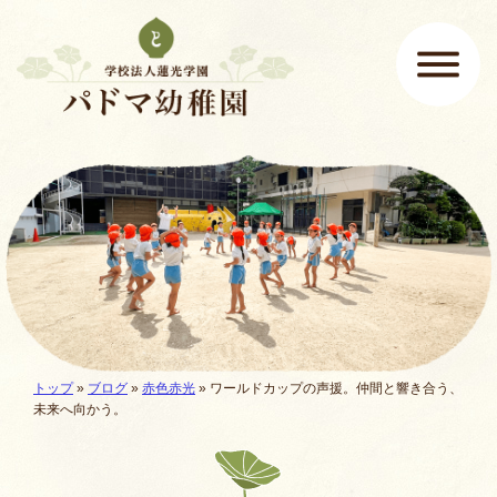
ページの先頭です
ここから本文です。
メインメニュー
現在地:
トップ
»
ブログ
»
赤色赤光
»
ワールドカップの声援。仲間と響き合う、
未来へ向かう。