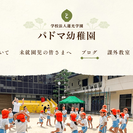
いて
未就園児の皆さまへ
ブログ
課外教室
次年度園児募集要項
はすの実ダイアリー
課外教室とは
革
保護者さまの声
赤色赤光
キンダースクー
見学会・体験保育・説明
体操教室
会
針
ピアノ教室
学費
バイオリン教