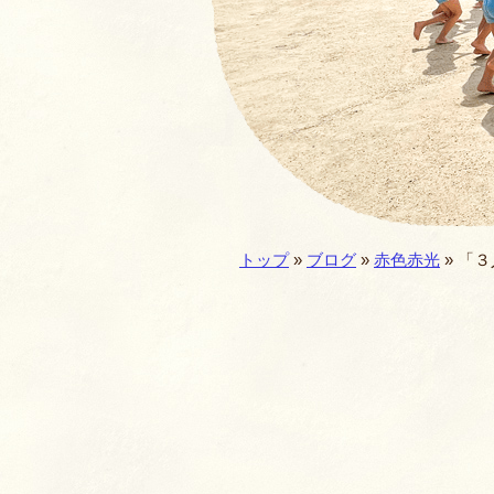
園の一年・一日
仏教食育
預かり保育
施設／セキュリテ
現在地:
トップ
»
ブログ
»
赤色赤光
»
「３
園歌・MOVIE