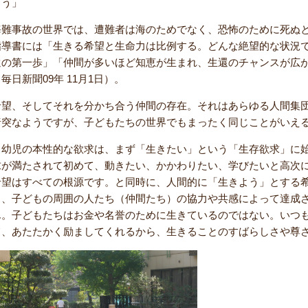
ろう」
海難事故の世界では、遭難者は海のためでなく、恐怖のために死ぬ
指導書には「生きる希望と生命力は比例する。どんな絶望的な状況
還の第一歩」「仲間が多いほど知恵が生まれ、生還のチャンスが広
毎日新聞09年 11月1日）。
希望、そしてそれを分かち合う仲間の存在。それはあらゆる人間集
唐突なようですが、子どもたちの世界でもまったく同じことがいえ
幼児の本性的な欲求は、まず「生きたい」という「生存欲求」に始
求が満たされて初めて、動きたい、かかわりたい、学びたいと高次
希望はすべての根源です。と同時に、人間的に「生きよう」とする
く、子どもの周囲の人たち（仲間たち）の協力や共感によって達成
ん。子どもたちはお金や名誉のために生きているのではない。いつ
て、あたたかく励ましてくれるから、生きることのすばらしさや尊