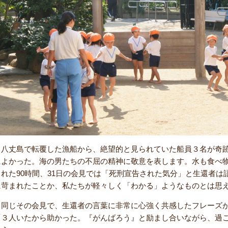
八丈島で転覆した漁船から、絶望的と見られていた船員３名が奇跡
によかった。海の男たちの不屈の精神に敬意を表します。水も食べ
られた90時間、31日の会見では「死刑宣告された気分」と生還者
に苛まれたことか、私たちが軽々しく「わかる」ようなものとは思
同じその会見で、生還者の言葉に非常に心強く共感したフレーズ
「３人いたから助かった。『がんばろう』と励まし合いながら、過