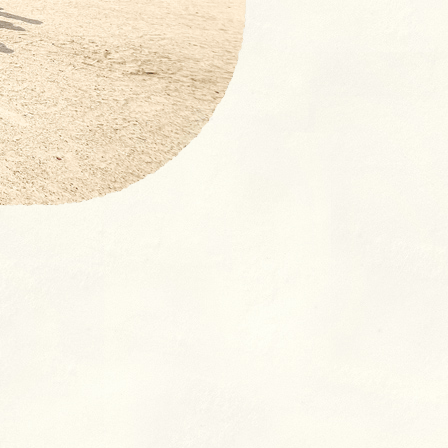
【NEW！】募集要項：新卒採
用 (2027年度)・中途採用(随
時)の流れ
奨学⾦返済⽀援制度とは
よくあるご質問
室
クラス
ン