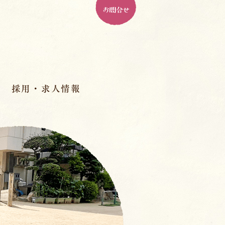
お問合せ
採用・求人情報
パドマ幼稚園とは
ル
パドマで働く、１０の魅力
人材育成
先輩の先生のインタビュー
室
スペシャル座談会