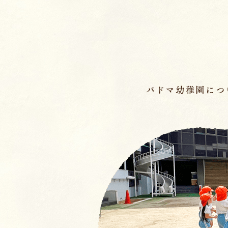
ページの先頭です
パドマ幼稚園につ
メインメニュー
ここから本文です。
幼稚園の基本情報
園長のことば／沿
園の魅力
保育理念・保育⽅
教育の特徴