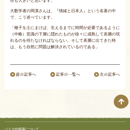
任も大きいと思います。
大数学者の岡潔さんは、『情緒と日本人』という名著の中
で、こう述べています。
「種子を土にまけば、生えるまでに時間が必要であるように
（中略）意識の下層に隠れたものが徐々に成熟して表層の現
れるのを待たなければならない。そして表層に出てきた時
は、もう自然に問題は解決されているのである」
前の記事へ
記事の一覧へ
次の記事へ
ページナビゲーション
サイト全体メニュー
フッターコンテンツ
パドマ幼稚園について