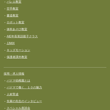
バレエ教室
空手教室
書道教室
ロボット教室
体幹あそび教室
AIE年長英語親子クラス
JJMIX
キッズモーション
保護者課外教室
採用・求人情報
パドマ幼稚園とは
パドマで働く、１０の魅力
人材育成
先輩の先生のインタビュー
スペシャル座談会