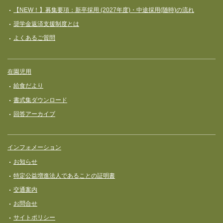
【NEW！】募集要項：新卒採用 (2027年度)・中途採用(随時)の流れ
奨学⾦返済⽀援制度とは
よくあるご質問
在園児用
給食だより
書式集ダウンロード
回答アーカイブ
インフォメーション
お知らせ
特定公益増進法人であることの証明書
交通案内
お問合せ
サイトポリシー