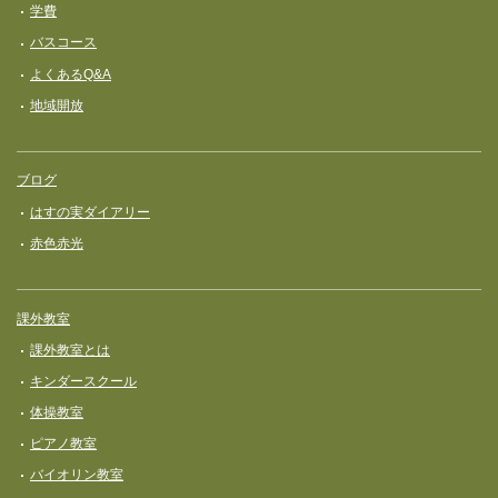
学費
バスコース
よくあるQ&A
地域開放
ブログ
はすの実ダイアリー
赤色赤光
課外教室
課外教室とは
キンダースクール
体操教室
ピアノ教室
バイオリン教室