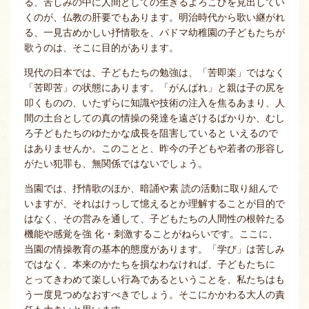
る、苦しみの中に人間としての生きるよろこびを見出してい
くのが、仏教の肝要でもあります。明治時代から歌い継がれ
る、一見古めかしい抒情歌を、パドマ幼稚園の子どもたちが
歌うのは、そこに目的があります。
現代の日本では、子どもたちの勉強は、「苦即楽」ではなく
「苦即苦」の状態にあります。「がんばれ」と親は子の尻を
叩くものの、いたずらに知識や技術の注入を焦るあまり、人
間の土台としての真の情操の発達を遠ざけるばかりか、むし
ろ子どもたちのゆたかな成長を阻害していると いえるので
はありませんか。このことと、昨今の子どもや若者の形容し
がたい犯罪も、無関係ではないでしょう。
当園では、抒情歌のほか、暗誦や素 読の活動に取り組んで
いますが、それはけっして憶えるとか理解することが目的で
はなく、その営みを通して、子どもたちの人間性の根幹たる
機能や感覚を強 化・刺激することがねらいです。ここに、
当園の情操教育の基本的態度があります。「学び」は苦しみ
ではなく、本来のかたちを損なわなければ、子どもたちに
とってきわめて楽しい行為であるということを、私たちはも
う一度見つめなおすべきでしょう。そこにかかわる大人の責