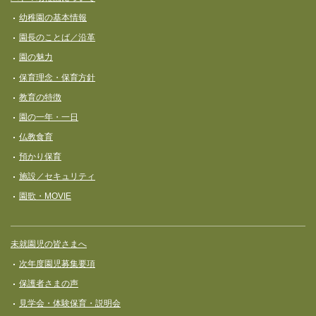
幼稚園の基本情報
園長のことば／沿革
園の魅力
保育理念・保育⽅針
教育の特徴
園の一年・一日
仏教食育
預かり保育
施設／セキュリティ
園歌・MOVIE
未就園児の皆さまへ
次年度園児募集要項
保護者さまの声
見学会・体験保育・説明会