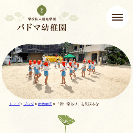
ページの先頭です
ここから本文です。
メインメニュー
現在地:
トップ
»
ブログ
»
赤色赤光
»
「苦中楽あり」を見誤るな