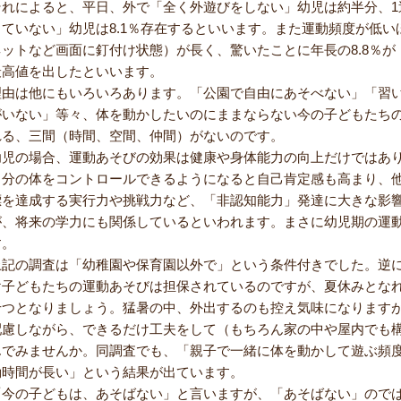
それによると、平日、外で「全く外遊びをしない」幼児は約半分、1
していない」幼児は8.1％存在するといいます。また運動頻度が低
ネットなど画面に釘付け状態）が長く、驚いたことに年長の8.8％が
最高値を出したといいます。
理由は他にもいろいろあります。「公園で自由にあそべない」「習
がいない」等々、体を動かしたいのにままならない今の子どもたち
れる、三間（時間、空間、仲間）がないのです。
幼児の場合、運動あそびの効果は健康や身体能力の向上だけではあ
自分の体をコントロールできるようになると自己肯定感も高まり、
標を達成する実行力や挑戦力など、「非認知能力」発達に大きな影
が、将来の学力にも関係しているといわれます。まさに幼児期の運
す。
上記の調査は「幼稚園や保育園以外で」という条件付きでした。逆
け子どもたちの運動あそびは担保されているのですが、夏休みとな
せつとなりましょう。猛暑の中、外出するのも控え気味になります
配慮しながら、できるだけ工夫をして（もちろん家の中や屋内でも
んでみませんか。同調査でも、「親子で一緒に体を動かして遊ぶ頻
動時間が長い」という結果が出ています。
「今の子どもは、あそばない」と言いますが、「あそばない」ので