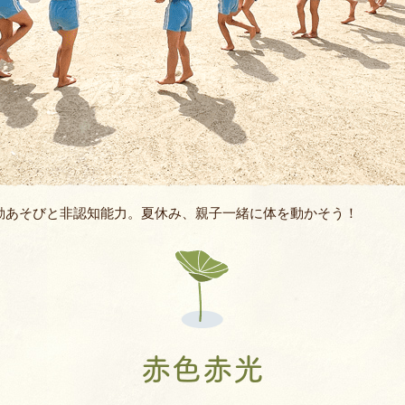
バスコース
バレエ教室
よくあるQ&A
空手教室
地域開放
書道教室
ィ
ロボット教室
動あそびと非認知能力。夏休み、親子一緒に体を動かそう！
体幹あそび教
AIE年長英語親子
JJMIX
赤色赤光
キッズモーショ