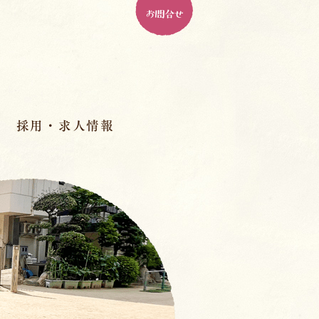
お問合せ
採用・求人情報
パドマ幼稚園とは
ル
パドマで働く、１０の魅力
人材育成
先輩の先生のインタビュー
室
スペシャル座談会