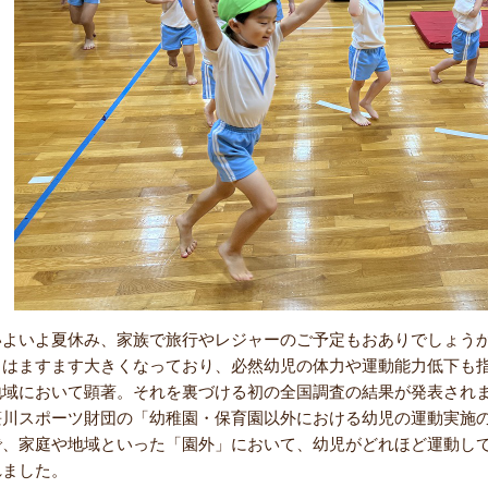
いよいよ夏休み、家族で旅行やレジャーのご予定もおありでしょう
向はますます大きくなっており、必然幼児の体力や運動能力低下も
地域において顕著。それを裏づける初の全国調査の結果が発表され
笹川スポーツ財団の「幼稚園・保育園以外における幼児の運動実施の実
で、家庭や地域といった「園外」において、幼児がどれほど運動し
れました。