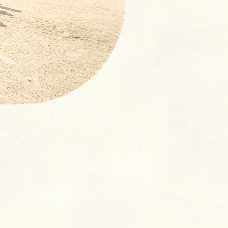
【NEW！】募集要項：新卒採
用 (2027年度)・中途採用(随
時)の流れ
奨学⾦返済⽀援制度とは
よくあるご質問
室
クラス
ン