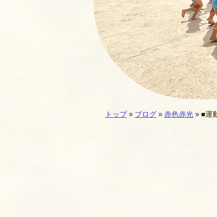
園の一年・一日
仏教食育
預かり保育
施設／セキュリテ
現在地:
トップ
»
ブログ
»
赤色赤光
»
■運
園歌・MOVIE