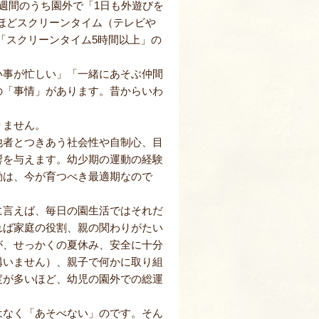
週間のうち園外で「1日も外遊びを
いほどスクリーンタイム（テレビや
「スクリーンタイム5時間以上」の
い事が忙しい」「一緒にあそぶ仲間
の「事情」があります。昔からいわ
りません。
他者とつきあう社会性や自制心、目
響を与えます。幼少期の運動の経験
動は、今が育つべき最適期なので
に言えば、毎日の園生活ではそれだ
れば家庭の役割、親の関わりがたい
が、せっかくの夏休み、安全に十分
構いません）、親子で何かに取り組
度が多いほど、幼児の園外での総運
はなく「あそべない」のです。そん