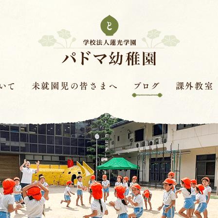
いて
未就園児の皆さまへ
ブログ
課外教室
次年度園児募集要項
はすの実ダイアリー
課外教室とは
革
保護者さまの声
赤色赤光
キンダースクー
見学会・体験保育・説明
体操教室
会
針
ピアノ教室
学費
バイオリン教