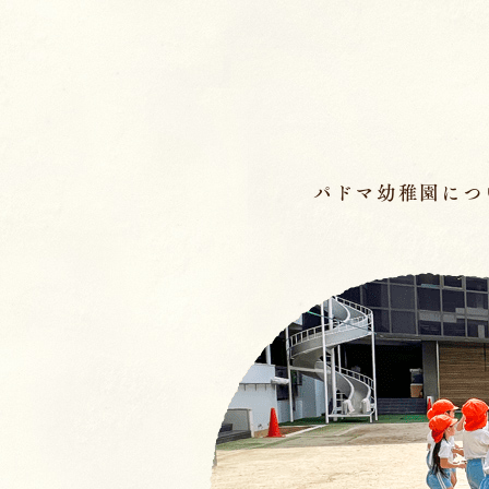
ページの先頭です
パドマ幼稚園につ
メインメニュー
ここから本文です。
幼稚園の基本情報
園長のことば／沿
園の魅力
保育理念・保育⽅
教育の特徴