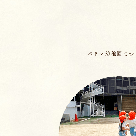
ページの先頭です
パドマ幼稚園につ
メインメニュー
ここから本文です。
幼稚園の基本情報
園長のことば／沿
園の魅力
保育理念・保育⽅
教育の特徴