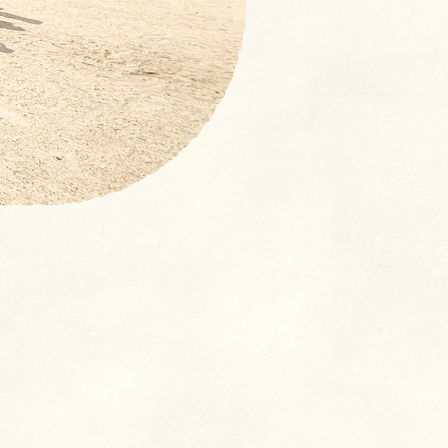
【NEW！】募集要項：新卒採
用 (2027年度)・中途採用(随
時)の流れ
奨学⾦返済⽀援制度とは
よくあるご質問
室
クラス
ン