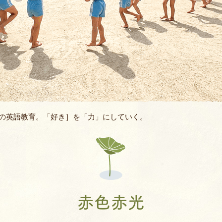
バスコース
バレエ教室
よくあるQ&A
空手教室
地域開放
書道教室
ィ
ロボット教室
の英語教育。「好き］を「力」にしていく。
体幹あそび教
AIE年長英語親子
JJMIX
赤色赤光
キッズモーショ