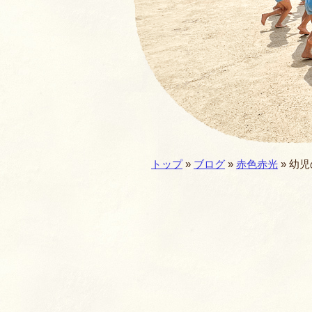
園の一年・一日
仏教食育
預かり保育
施設／セキュリテ
現在地:
トップ
»
ブログ
»
赤色赤光
»
幼児
園歌・MOVIE