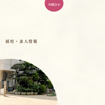
お問合せ
採用・求人情報
パドマ幼稚園とは
ル
パドマで働く、１０の魅力
人材育成
先輩の先生のインタビュー
室
スペシャル座談会