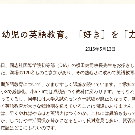
保護者課外教
幼児の英語教育。「好き］を「
2016年5月13日
先日、同志社国際学院初等部（DIA）の横田健司校長先生をお招き
した。満場の120名ものご参加があり、その熱心さに改めて英語教
早期英語教育について、かまびすしく議論が続いています。ご承知の
ら小3で必修化、小5・6では成績がつく教科に変わります。そうな
わってくるし、同年には大学入試のセンター試験が廃止となって、
かく英語教育が大きな転換期を迎えていることは間違いありません
では、早くやればやるほど英語力はつくのか。これには異論もあっ
とか、しつけや生活習慣が疎かになるという反対意見も多い。賛否
う確証はどこにもないのです。