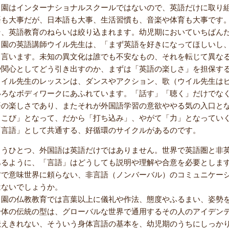
当園はインターナショナルスクールではないので、英語だけに取り
語も大事だが、日本語も大事、生活習慣も、音楽や体育も大事です
そ、英語教育のねらいは絞り込まれます。幼児期においていちばん
当園の英語講師ウイル先生は、「まず英語を好きになってほしいし
く言います。未知の異文化は誰でも不安なもの、それを転じて異な
や関心としてどう引き出すのか、まずは「英語の楽しさ」を担保す
ウイル先生のレッスンは、ダンスやアクション、歌（ウイル先生は
いろなボディワークにあふれています。「話す」「聴く」だけでな
語の楽しさであり、またそれが外国語学習の意欲ややる気の入口と
ろこび」となって、だから「打ち込み」、やがて「力」となってい
「言語」として共通する、好循環のサイクルがあるのです。
もうひとつ、外国語は英語だけではありません。世界で英語圏と非
あるように、「言語」はどうしても説明や理解や合意を必要としま
方で意味世界に頼らない、非言語（ノンバーバル）のコミュニケー
はないでしょうか。
当園の仏教教育では言葉以上に儀礼や作法、態度やふるまい、姿勢
身体の伝統の型は、グローバルな世界で通用するその人のアイデン
伝えきれない、そういう身体言語の基本を、幼児期のうちにしっか