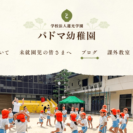
いて
未就園児の皆さまへ
ブログ
課外教室
次年度園児募集要項
はすの実ダイアリー
課外教室とは
革
保護者さまの声
赤色赤光
キンダースクー
見学会・体験保育・説明
体操教室
会
針
ピアノ教室
学費
バイオリン教